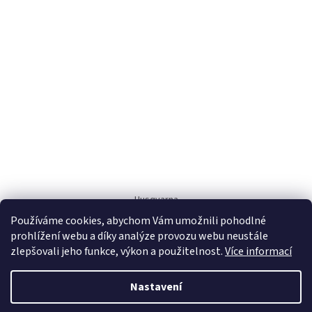
Husqvarna
Používáme cookies, abychom Vám umožnili pohodlné
prohlížení webu a díky analýze provozu webu neustále
zlepšovali jeho funkce, výkon a použitelnost.
Více informací
Nastavení
Vytvořil Shoptet