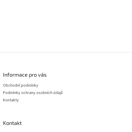
Z
á
p
a
Informace pro vás
t
Obchodní podmínky
í
Podmínky ochrany osobních údajů
Kontakty
Kontakt