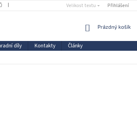
Ů
KONTAKTY
Velikost textu
Přihlášení
NÁKUPNÍ
Prázdný košík
KOŠÍK
radní díly
Kontakty
Články