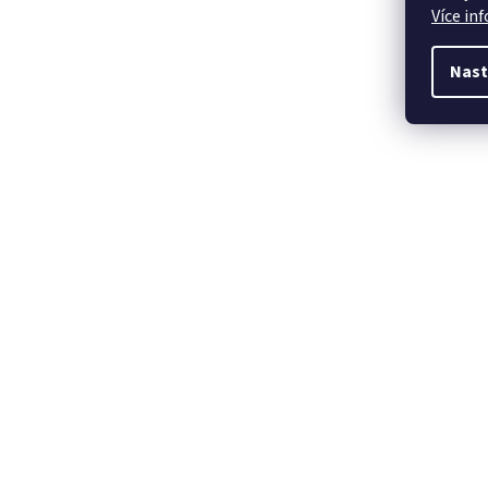
Více in
Nast