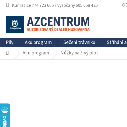
Přejít
O
Kunratice 774 723 665 / Vysočany 605 058 425
na
obsah
Pily
Aku program
Sečení trávníku
Stříhání a
Aku program
Nůžky na živý plot
Domů