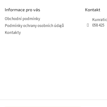
a
t
Informace pro vás
Kontakt
í
Obchodní podmínky
Kunratic
058 425
Podmínky ochrany osobních údajů
Kontakty