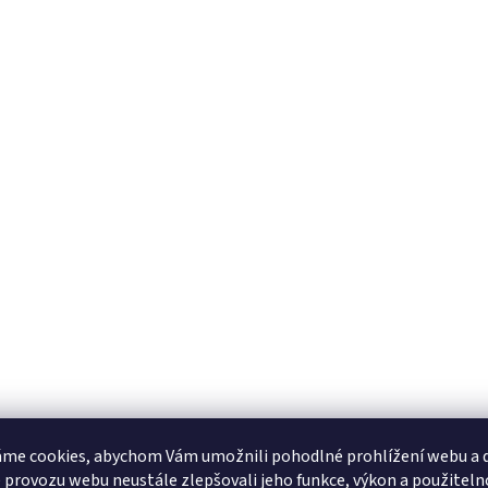
me cookies, abychom Vám umožnili pohodlné prohlížení webu a d
 provozu webu neustále zlepšovali jeho funkce, výkon a použiteln