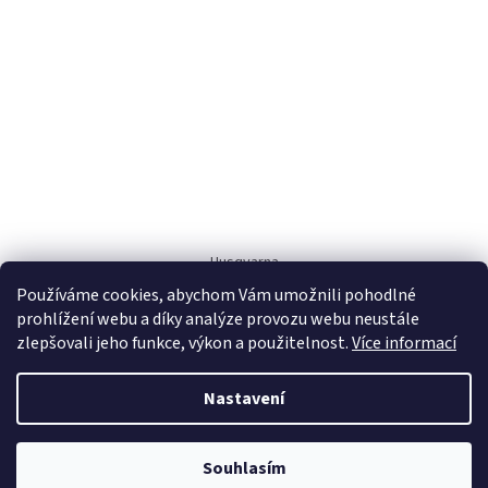
Husqvarna
Používáme cookies, abychom Vám umožnili pohodlné
prohlížení webu a díky analýze provozu webu neustále
zlepšovali jeho funkce, výkon a použitelnost.
Více informací
Nastavení
Vytvořil Shoptet
Souhlasím
Copyright 2026
AZcentrum Husqvarna
. Všechna práva vyhrazena.
PRODEJNA KUNRATICE UZAVŘENA OD 3.8 DO 7.8.2026