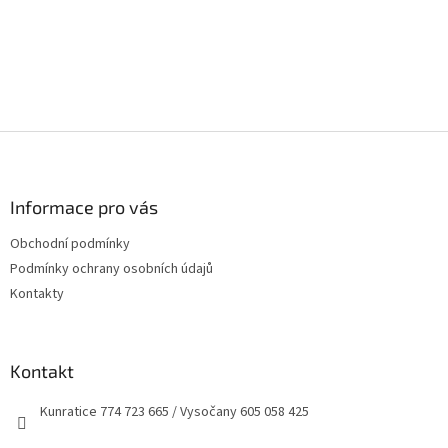
Z
á
p
a
Informace pro vás
t
Obchodní podmínky
í
Podmínky ochrany osobních údajů
Kontakty
Kontakt
Kunratice 774 723 665 / Vysočany 605 058 425