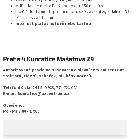
MHD: stanice metra B - Kolbenova + 150 m chůze
skvělá dostupnost i pro mimopražské zákazníky, z dálnice D8 a
D11 u nás za 11 minut.
možnost platby hotově nebo kartou
Praha 4 Kunratice
Mašatova 29
Autorizovaná prodejna Husqvarna a hlavní servisní centrum
traktorů, riderů, sekaček, pil, křovinořezů.
Telefoní čísla:
244 910 909, 774 723 665
E-mail: kunratice@azcentrum.cz
Otevřeno:
Po - Pá 9:00 - 17:00