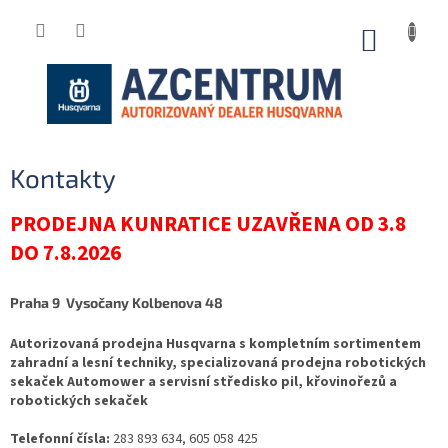
Přejít
na
NÁKUP
obsah
KOŠÍK
P
Kontakty
o
s
PRODEJNA KUNRATICE UZAVŘENA OD 3.8
t
DO 7.8.2026
r
a
Praha 9 Vysočany Kolbenova 48
n
n
Autorizovaná prodejna Husqvarna s kompletním sortimentem
í
zahradní a lesní techniky, specializovaná prodejna robotických
p
sekaček Automower a servisní středisko pil, křovinořezů a
a
robotických sekaček
n
e
Telefonní čísla:
283 893 634, 605 058 425