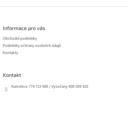
Z
á
p
a
Informace pro vás
t
Obchodní podmínky
í
Podmínky ochrany osobních údajů
Kontakty
Kontakt
Kunratice 774 723 665 / Vysočany 605 058 425