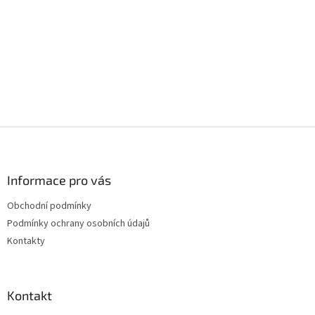
Z
á
p
a
Informace pro vás
t
Obchodní podmínky
í
Podmínky ochrany osobních údajů
Kontakty
Kontakt