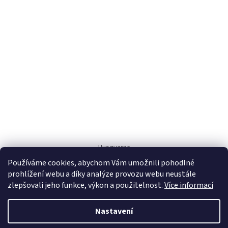
Husqvarna
Používáme cookies, abychom Vám umožnili pohodlné
prohlížení webu a díky analýze provozu webu neustále
zlepšovali jeho funkce, výkon a použitelnost.
Více informací
Nastavení
Vytvořil Shoptet