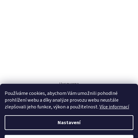
Husqvarna
Používáme cookies, abychom Vám umožnili pohodlné
prohlížení webu a díky analýze provozu webu neustále
zlepšovali jeho funkce, výkon a použitelnost.
Více informací
Nastavení
Vytvořil Shoptet