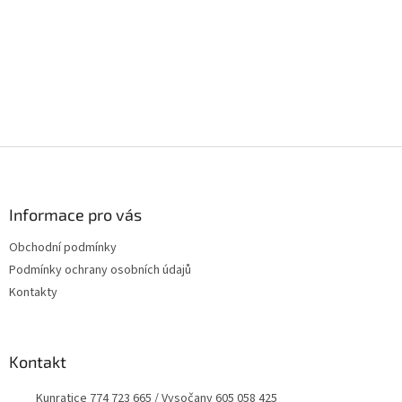
Z
á
p
a
Informace pro vás
t
Obchodní podmínky
í
Podmínky ochrany osobních údajů
Kontakty
Kontakt
Kunratice 774 723 665 / Vysočany 605 058 425