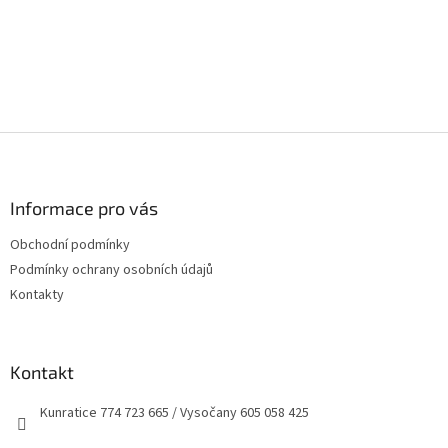
Z
á
p
a
Informace pro vás
t
Obchodní podmínky
í
Podmínky ochrany osobních údajů
Kontakty
Kontakt
Kunratice 774 723 665 / Vysočany 605 058 425