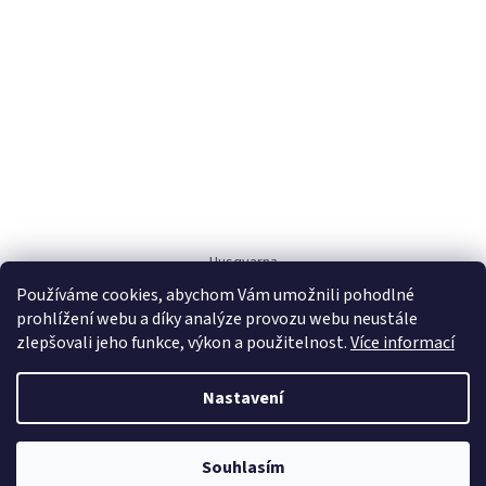
Husqvarna
Používáme cookies, abychom Vám umožnili pohodlné
prohlížení webu a díky analýze provozu webu neustále
zlepšovali jeho funkce, výkon a použitelnost.
Více informací
Nastavení
Vytvořil Shoptet
Souhlasím
Copyright 2026
AZcentrum Husqvarna
. Všechna práva vyhrazena.
PRODEJNA KUNRATICE UZAVŘENA OD 3.8 DO 7.8.2026