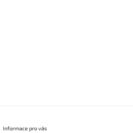
Z
á
p
a
Informace pro vás