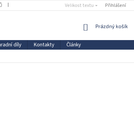
Ů
KONTAKTY
Velikost textu
Přihlášení
NÁKUPNÍ
Prázdný košík
KOŠÍK
radní díly
Kontakty
Články