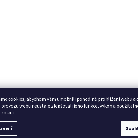
me cookies, abychom Vám umožnili pohodlné prohlížení webu a d
 provozu webu neustále zlepšovali jeho funkce, výkon a použiteln
formací
avení
Souh