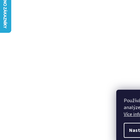
Používá
analýze
Více in
Nast