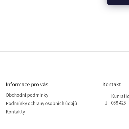
Z
á
p
a
t
Informace pro vás
Kontakt
í
Obchodní podmínky
Kunratic
058 425
Podmínky ochrany osobních údajů
Kontakty