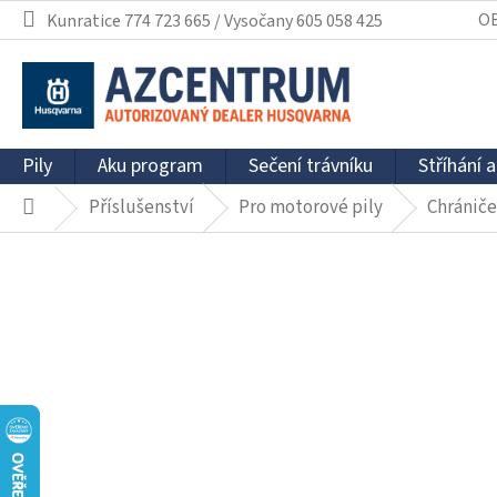
Přejít
O
Kunratice 774 723 665 / Vysočany 605 058 425
na
obsah
Pily
Aku program
Sečení trávníku
Stříhání a
Příslušenství
Pro motorové pily
Chrániče
Domů