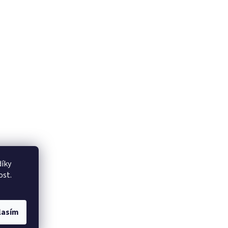
íky
ost.
lasím