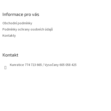
á
p
a
Informace pro vás
t
Obchodní podmínky
í
Podmínky ochrany osobních údajů
Kontakty
Kontakt
Kunratice 774 723 665 / Vysočany 605 058 425