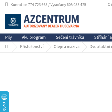
Přejít
O
Kunratice 774 723 665 / Vysočany 605 058 425
na
obsah
Pily
Aku program
Sečení trávníku
Stříhání a
Příslušenství
Oleje a maziva
Dvoutaktní o
Domů