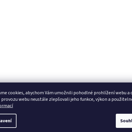
me cookies, abychom Vám umožnili pohodlné prohlížení webu a d
 provozu webu neustále zlepšovali jeho funkce, výkon a použiteln
formací
avení
Souh