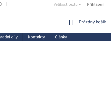
Ů
KONTAKTY
Velikost textu
Přihlášení
NÁKUPNÍ
Prázdný košík
KOŠÍK
radní díly
Kontakty
Články