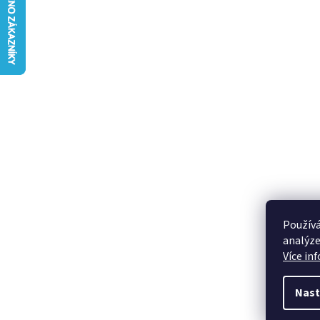
Používá
analýze
Více in
Nast