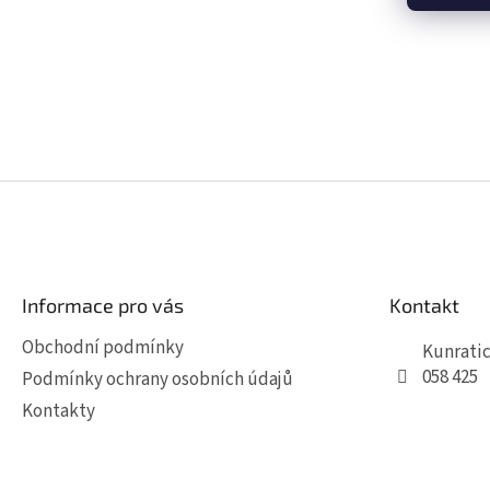
Z
á
p
a
t
Informace pro vás
Kontakt
í
Obchodní podmínky
Kunratic
058 425
Podmínky ochrany osobních údajů
Kontakty