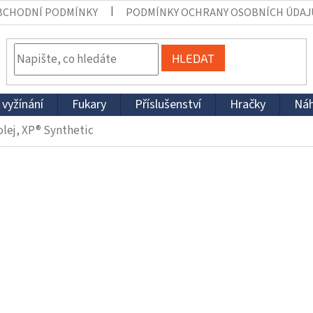
BCHODNÍ PODMÍNKY
PODMÍNKY OCHRANY OSOBNÍCH ÚDAJ
HLEDAT
 vyžínání
Fukary
Příslušenství
Hračky
Náh
lej, XP® Synthetic