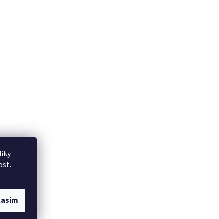
íky
ost.
lasím