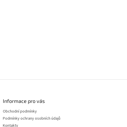
Z
á
p
a
Informace pro vás
t
Obchodní podmínky
í
Podmínky ochrany osobních údajů
Kontakty