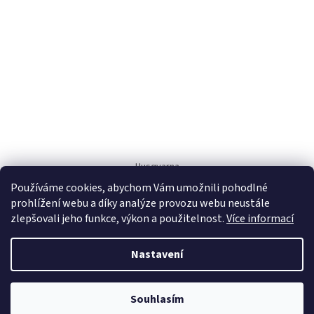
Husqvarna
Používáme cookies, abychom Vám umožnili pohodlné
prohlížení webu a díky analýze provozu webu neustále
zlepšovali jeho funkce, výkon a použitelnost.
Více informací
Nastavení
Vytvořil Shoptet
Souhlasím
Copyright 2026
AZcentrum Husqvarna
. Všechna práva vyhrazena.
PRODEJNA KUNRATICE UZAVŘENA OD 3.8 DO 7.8.2026