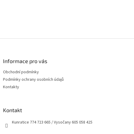
Z
á
p
a
Informace pro vás
t
Obchodní podmínky
í
Podmínky ochrany osobních údajů
Kontakty
Kontakt
Kunratice 774 723 665 / Vysočany 605 058 425