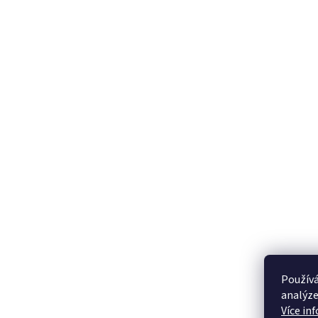
Používá
analýze
Více in