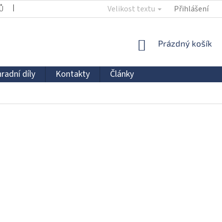
Ů
KONTAKTY
Velikost textu
Přihlášení
NÁKUPNÍ
Prázdný košík
KOŠÍK
radní díly
Kontakty
Články