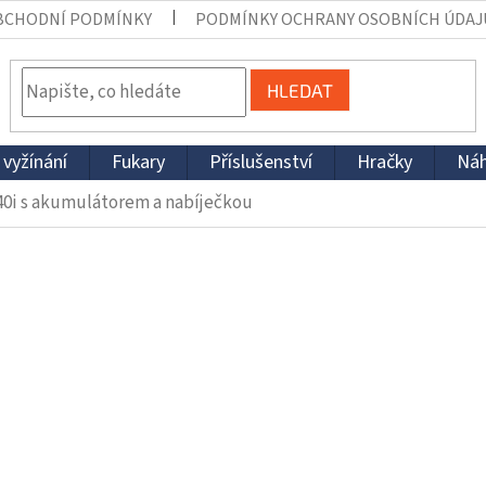
BCHODNÍ PODMÍNKY
PODMÍNKY OCHRANY OSOBNÍCH ÚDAJ
HLEDAT
 vyžínání
Fukary
Příslušenství
Hračky
Náh
0i​ s akumulátorem a nabíječkou