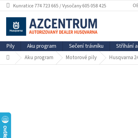
Přejít
O
Kunratice 774 723 665 / Vysočany 605 058 425
na
obsah
Pily
Aku program
Sečení trávníku
Stříhání a
Aku program
Motorové pily
Husqvarna 24
Domů