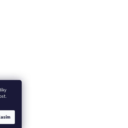
íky
ost.
lasím