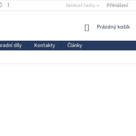
Ů
KONTAKTY
Velikost textu
Přihlášení
NÁKUPNÍ
Prázdný košík
KOŠÍK
radní díly
Kontakty
Články