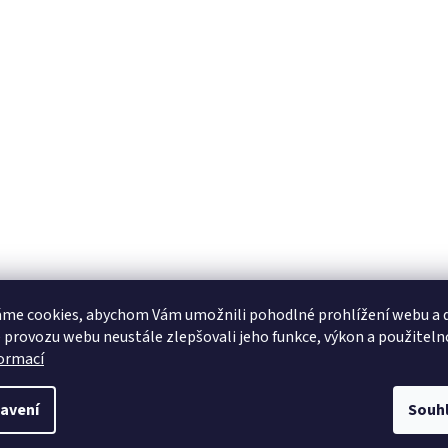
me cookies, abychom Vám umožnili pohodlné prohlížení webu a d
 provozu webu neustále zlepšovali jeho funkce, výkon a použiteln
formací
avení
Souh