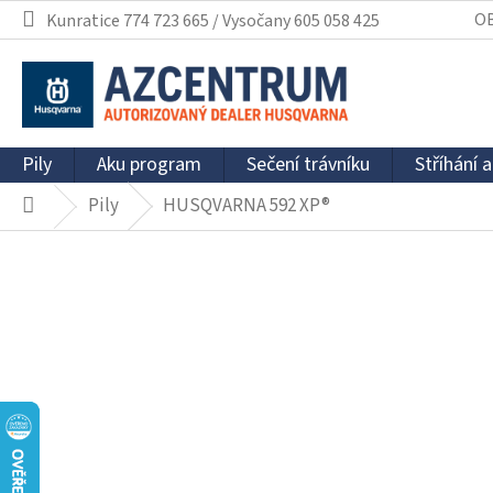
Přejít
O
Kunratice 774 723 665 / Vysočany 605 058 425
na
obsah
Pily
Aku program
Sečení trávníku
Stříhání a
Pily
HUSQVARNA 592 XP®
Domů