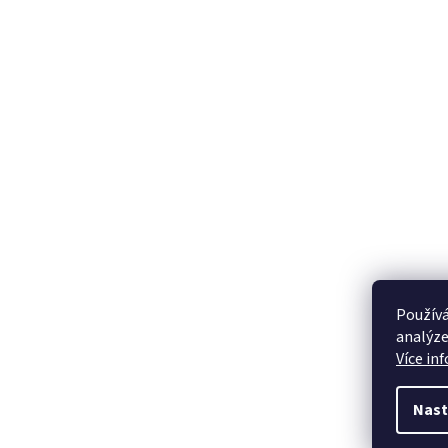
Používá
analýze
Více in
Nast