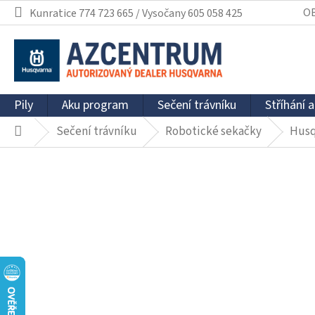
Přejít
O
Kunratice 774 723 665 / Vysočany 605 058 425
na
obsah
Pily
Aku program
Sečení trávníku
Stříhání a
Sečení trávníku
Robotické sekačky
Husq
Domů