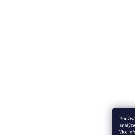
Používá
analýze
Více in