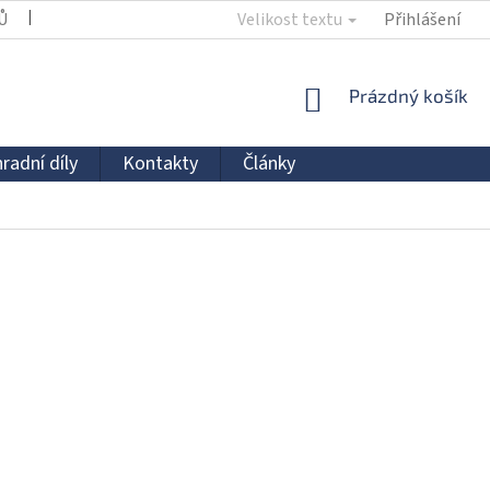
Ů
KONTAKTY
Velikost textu
Přihlášení
NÁKUPNÍ
Prázdný košík
KOŠÍK
radní díly
Kontakty
Články