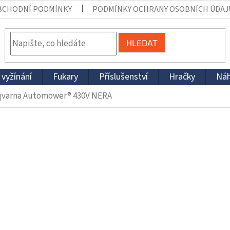
BCHODNÍ PODMÍNKY
PODMÍNKY OCHRANY OSOBNÍCH ÚDAJ
HLEDAT
 vyžínání
Fukary
Příslušenství
Hračky
Náh
varna Automower® 430V NERA