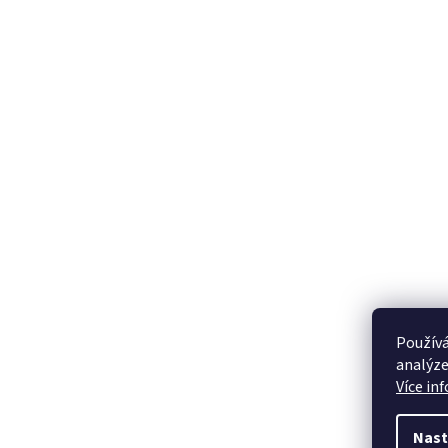
Používá
analýze
Více in
Nast