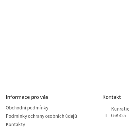
Z
á
p
a
t
Informace pro vás
Kontakt
í
Obchodní podmínky
Kunratic
058 425
Podmínky ochrany osobních údajů
Kontakty