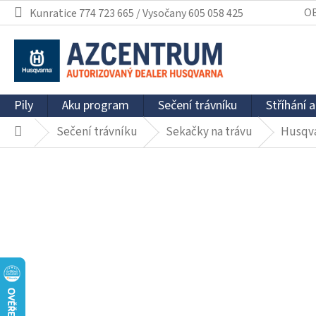
Přejít
O
Kunratice 774 723 665 / Vysočany 605 058 425
na
obsah
Pily
Aku program
Sečení trávníku
Stříhání a
Sečení trávníku
Sekačky na trávu
Husqva
Domů