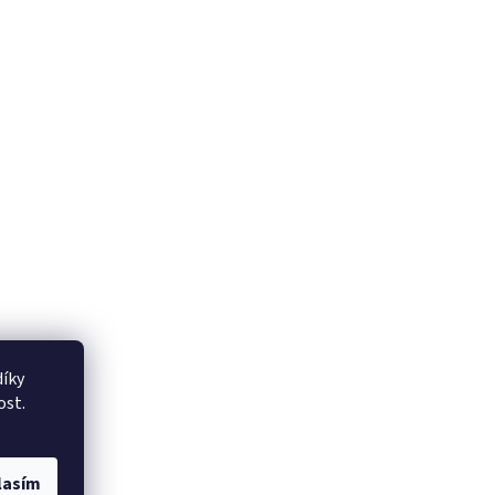
íky
ost.
lasím