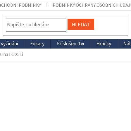
BCHODNÍ PODMÍNKY
PODMÍNKY OCHRANY OSOBNÍCH ÚDAJ
HLEDAT
 vyžínání
Fukary
Příslušenství
Hračky
Náh
rna LC 251i