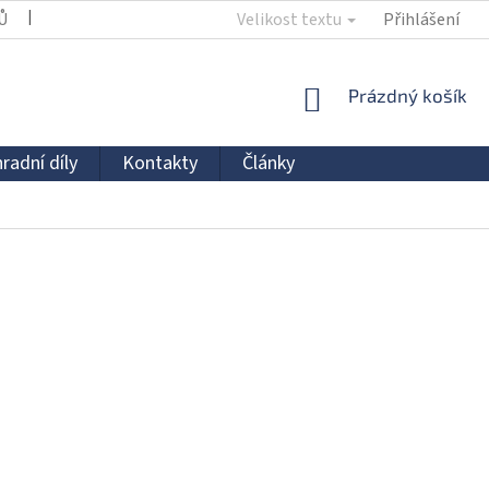
Ů
KONTAKTY
Velikost textu
Přihlášení
NÁKUPNÍ
Prázdný košík
KOŠÍK
radní díly
Kontakty
Články