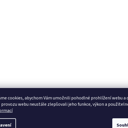
me cookies, abychom Vám umožnili pohodlné prohlížení webu a d
 provozu webu neustále zlepšovali jeho funkce, výkon a použiteln
formací
avení
Souh