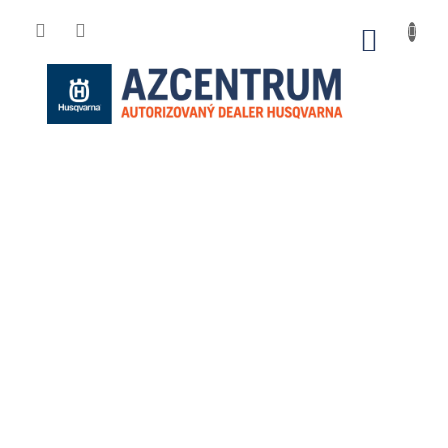
Přejít
na
NÁKUP
obsah
KOŠÍK