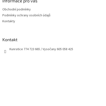
a
Informace pro vás
t
Obchodní podmínky
í
Podmínky ochrany osobních údajů
Kontakty
Kontakt
Kunratice 774 723 665 / Vysočany 605 058 425