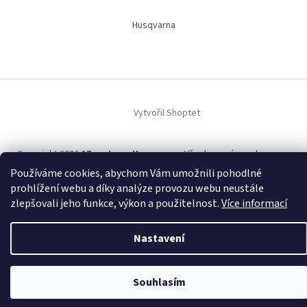
Husqvarna
Vytvořil Shoptet
Copyright 2026
AZcentrum Husqvarna
. Všechna práva vyhrazena.
Používáme cookies, abychom Vám umožnili pohodlné
prohlížení webu a díky analýze provozu webu neustále
zlepšovali jeho funkce, výkon a použitelnost.
Více informací
Nastavení
Souhlasím
PRODEJNA KUNRATICE UZAVŘENA OD 3.8 DO 7.8.2026