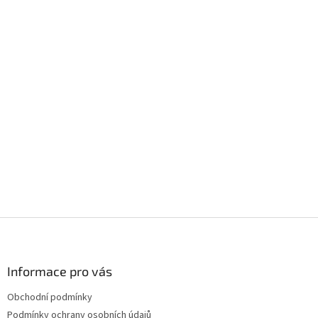
Z
á
p
a
Informace pro vás
t
Obchodní podmínky
í
Podmínky ochrany osobních údajů