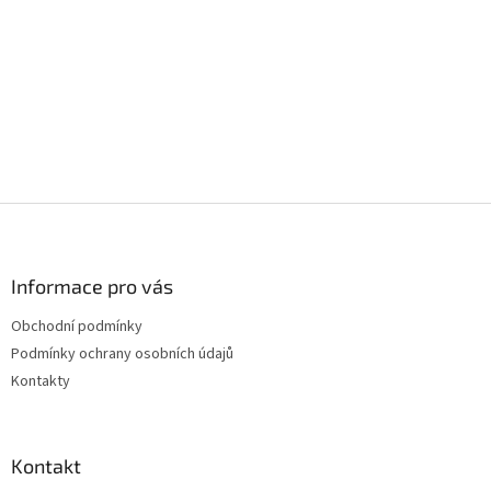
Z
á
p
a
Informace pro vás
t
Obchodní podmínky
í
Podmínky ochrany osobních údajů
Kontakty
Kontakt