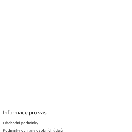
Z
á
p
a
Informace pro vás
t
Obchodní podmínky
í
Podmínky ochrany osobních údajů