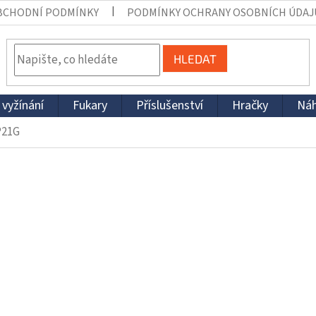
BCHODNÍ PODMÍNKY
PODMÍNKY OCHRANY OSOBNÍCH ÚDAJ
HLEDAT
 vyžínání
Fukary
Příslušenství
Hračky
Náh
P21G