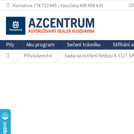
Přejít
O
Kunratice 774 723 665 / Vysočany 605 058 425
na
obsah
Pily
Aku program
Sečení trávníku
Stříhání a
Příslušenství
Sada na ostření řetězu X-CUT S
Domů