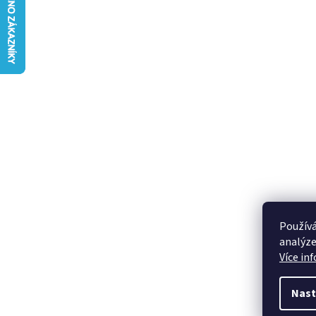
Používá
analýze
Více in
Nast