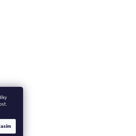
íky
ost.
lasím