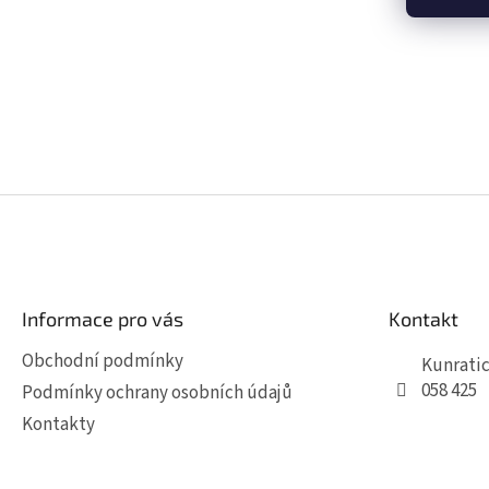
Z
á
p
a
t
Informace pro vás
Kontakt
í
Obchodní podmínky
Kunratic
058 425
Podmínky ochrany osobních údajů
Kontakty