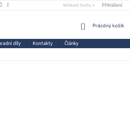
Ů
KONTAKTY
Velikost textu
Přihlášení
NÁKUPNÍ
Prázdný košík
KOŠÍK
radní díly
Kontakty
Články