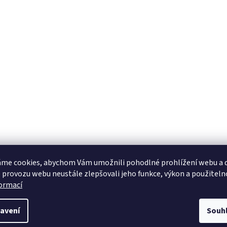
me cookies, abychom Vám umožnili pohodlné prohlížení webu a d
 provozu webu neustále zlepšovali jeho funkce, výkon a použiteln
formací
avení
Souh