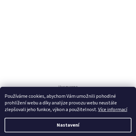
Husqvarna
Používáme cookies, abychom Vám umožnili pohodlné
prohlížení webu a díky analýze provozu webu neustále
zlepšovali jeho funkce, výkon a použitelnost.
Více informací
Nastavení
Vytvořil Shoptet