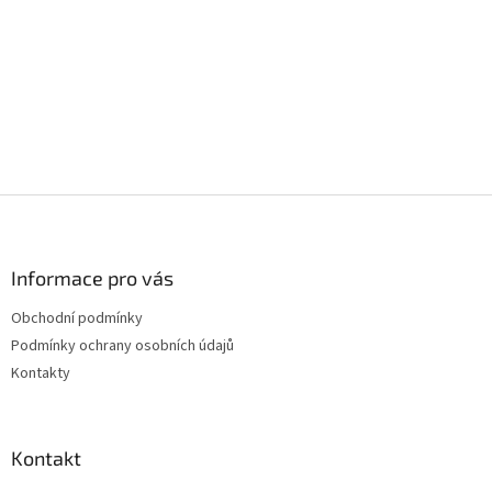
Z
á
p
a
Informace pro vás
t
Obchodní podmínky
í
Podmínky ochrany osobních údajů
Kontakty
Kontakt