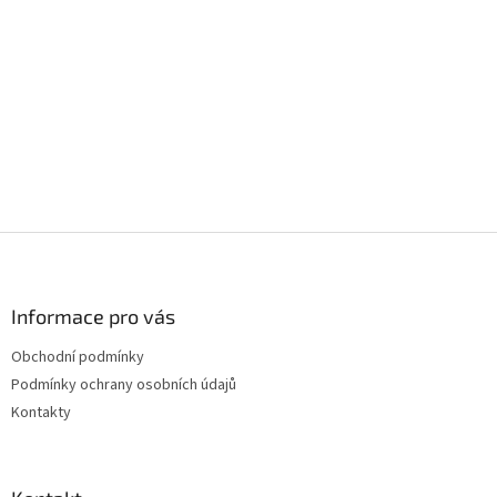
Z
á
p
a
Informace pro vás
t
Obchodní podmínky
í
Podmínky ochrany osobních údajů
Kontakty