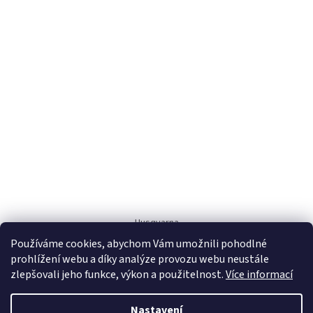
Husqvarna
Používáme cookies, abychom Vám umožnili pohodlné
prohlížení webu a díky analýze provozu webu neustále
zlepšovali jeho funkce, výkon a použitelnost.
Více informací
Nastavení
Vytvořil Shoptet