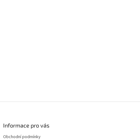
Z
á
p
a
Informace pro vás
t
Obchodní podmínky
í