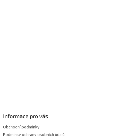
Z
á
p
a
Informace pro vás
t
Obchodní podmínky
í
Podmínky ochrany osobních údajů